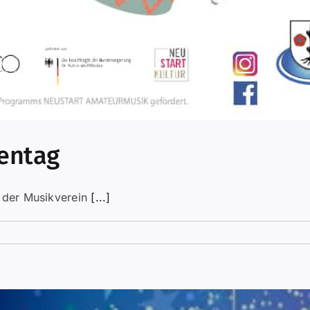
ientag
t der Musikverein
[...]